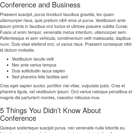
Conference and Business
Praesent suscipit, purus tincidunt faucibus gravida, leo quam
ullamcorper risus, quis pretium nibh eros ut purus. Vestibulum ante
ipsum primis in faucibus orci luctus et ultrices posuere cubilia Curae;
Fusce ut enim tempor, venenatis metus interdum, ullamcorper sem.
Pellentesque et sem vehicula, condimentum velit malesuada, dapibus
nunc. Duis vitae eleifend orci, ut varius risus. Praesent consequat nibh
id dictum molestie.
Vestibulum iaculis velit
Nec ante varius tempus
Duis sollicitudin lacus sapien
Sed pharetra felis facilisis sed
Cras eget sapien auctor, porttitor nisi vitae, vulputate justo. Cras et
pharetra ligula, vel vestibulum ipsum. Orci varius natoque penatibus et
magnis dis parturient montes, nascetur ridiculus mus.
5 Things You Didn’t Know About
Conference
Quisque scelerisque suscipit purus, nec venenatis nulla lobortis eu.