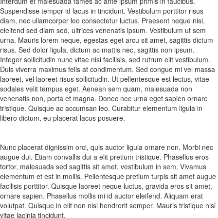
Interdum et malesuada fames ac ante ipsum primis in faucibus.
Suspendisse tempor id lacus in tincidunt. Vestibulum porttitor risus
diam, nec ullamcorper leo consectetur luctus. Praesent neque nisi,
eleifend sed diam sed, ultrices venenatis ipsum. Vestibulum ut sem
urna. Mauris lorem neque, egestas eget arcu sit amet, sagittis dictum
risus. Sed dolor ligula, dictum ac mattis nec, sagittis non ipsum.
Integer sollicitudin nunc vitae nisi facilisis, sed rutrum elit vestibulum.
Duis viverra maximus felis at condimentum. Sed congue mi vel massa
laoreet, vel laoreet risus sollicitudin. Ut pellentesque est lectus, vitae
sodales velit tempus eget. Aenean sem quam, malesuada non
venenatis non, porta et magna. Donec nec urna eget sapien ornare
tristique. Quisque ac accumsan leo. Curabitur elementum ligula in
libero dictum, eu placerat lacus posuere.
Nunc placerat dignissim orci, quis auctor ligula ornare non. Morbi nec
augue dui. Etiam convallis dui a elit pretium tristique. Phasellus eros
tortor, malesuada sed sagittis sit amet, vestibulum in sem. Vivamus
elementum et est in mollis. Pellentesque pretium turpis sit amet augue
facilisis porttitor. Quisque laoreet neque luctus, gravida eros sit amet,
ornare sapien. Phasellus mollis mi id auctor eleifend. Aliquam erat
volutpat. Quisque in elit non nisl hendrerit semper. Mauris tristique nisi
vitae lacinia tincidunt.