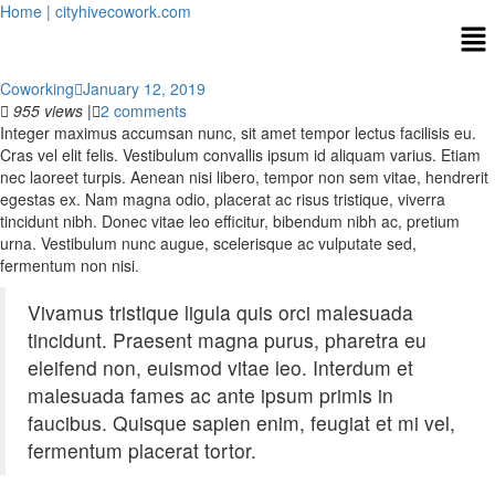
Home | cityhivecowork.com
Coworking
January 12, 2019
955 views
|
2 comments
Integer maximus accumsan nunc, sit amet tempor lectus facilisis eu.
Cras vel elit felis. Vestibulum convallis ipsum id aliquam varius. Etiam
nec laoreet turpis. Aenean nisi libero, tempor non sem vitae, hendrerit
egestas ex. Nam magna odio, placerat ac risus tristique, viverra
tincidunt nibh. Donec vitae leo efficitur, bibendum nibh ac, pretium
urna. Vestibulum nunc augue, scelerisque ac vulputate sed,
fermentum non nisi.
Vivamus tristique ligula quis orci malesuada
tincidunt. Praesent magna purus, pharetra eu
eleifend non, euismod vitae leo. Interdum et
malesuada fames ac ante ipsum primis in
faucibus. Quisque sapien enim, feugiat et mi vel,
fermentum placerat tortor.