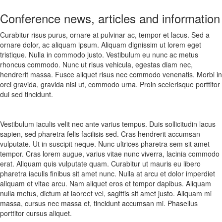
Conference news, articles and information
Curabitur risus purus, ornare at pulvinar ac, tempor et lacus. Sed a
ornare dolor, ac aliquam ipsum. Aliquam dignissim ut lorem eget
tristique. Nulla in commodo justo. Vestibulum eu nunc ac metus
rhoncus commodo. Nunc ut risus vehicula, egestas diam nec,
hendrerit massa. Fusce aliquet risus nec commodo venenatis. Morbi in
orci gravida, gravida nisl ut, commodo urna. Proin scelerisque porttitor
dui sed tincidunt.
Vestibulum iaculis velit nec ante varius tempus. Duis sollicitudin lacus
sapien, sed pharetra felis facilisis sed. Cras hendrerit accumsan
vulputate. Ut in suscipit neque. Nunc ultrices pharetra sem sit amet
tempor. Cras lorem augue, varius vitae nunc viverra, lacinia commodo
erat. Aliquam quis vulputate quam. Curabitur ut mauris eu libero
pharetra iaculis finibus sit amet nunc. Nulla at arcu et dolor imperdiet
aliquam et vitae arcu. Nam aliquet eros et tempor dapibus. Aliquam
nulla metus, dictum at laoreet vel, sagittis sit amet justo. Aliquam mi
massa, cursus nec massa et, tincidunt accumsan mi. Phasellus
porttitor cursus aliquet.